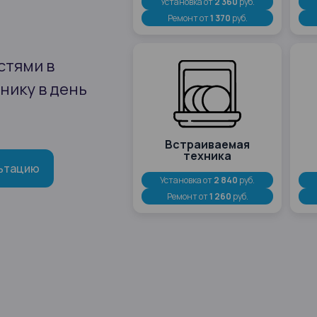
Установка от
2 360
руб.
Ремонт от
1 370
руб.
стями в
нику в день
Встраиваемая
техника
ьтацию
Установка от
2 840
руб.
Ремонт от
1 260
руб.