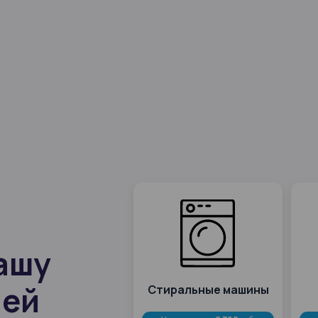
ашу
ией
Стиральные машины