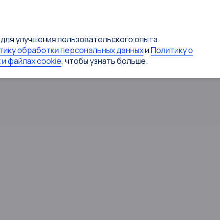
Услуги
О Майтех
Наши работы
Отзывы
Стать
 для улучшения пользовательского опыта.
тику обработки персональных данных
и
Политику о
 и файлах cookie
, чтобы узнать больше.